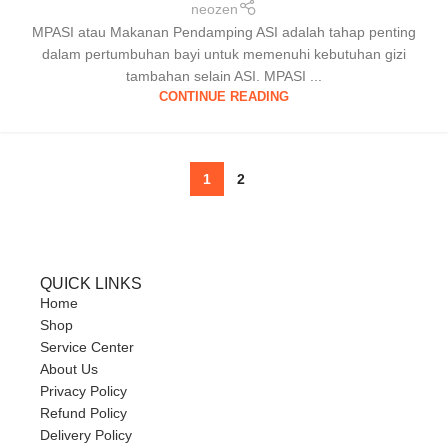
neozen
MPASI atau Makanan Pendamping ASI adalah tahap penting
dalam pertumbuhan bayi untuk memenuhi kebutuhan gizi
tambahan selain ASI. MPASI ...
CONTINUE READING
1
2
QUICK LINKS
Home
Shop
Service Center
About Us
Privacy Policy
Refund Policy
Delivery Policy