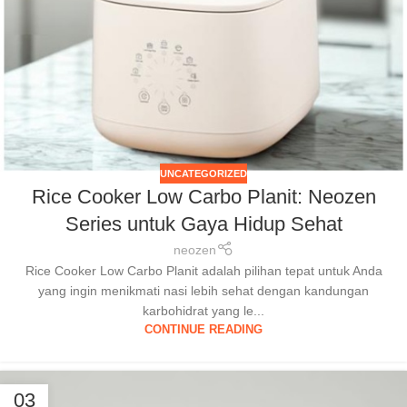
UNCATEGORIZED
Rice Cooker Low Carbo Planit: Neozen
Series untuk Gaya Hidup Sehat
neozen
Rice Cooker Low Carbo Planit adalah pilihan tepat untuk Anda
yang ingin menikmati nasi lebih sehat dengan kandungan
karbohidrat yang le...
CONTINUE READING
03