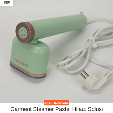
SEP
UNCATEGORIZED
Garment Steamer Pastel Hijau: Solusi