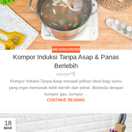
UNCATEGORIZED
Kompor Induksi Tanpa Asap & Panas
Berlebih
neozen
Kompor Induksi Tanpa Asap menjadi pilihan ideal bagi kamu
yang ingin memasak lebih bersih dan sehat. Berbeda dengan
kompor gas, kompor ...
CONTINUE READING
18
MAR