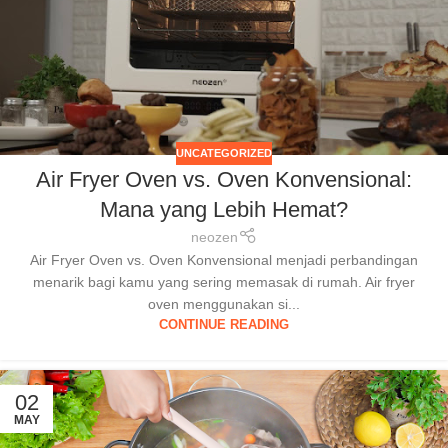
UNCATEGORIZED
Air Fryer Oven vs. Oven Konvensional:
Mana yang Lebih Hemat?
neozen
Air Fryer Oven vs. Oven Konvensional menjadi perbandingan
menarik bagi kamu yang sering memasak di rumah. Air fryer
oven menggunakan si...
CONTINUE READING
02
MAY