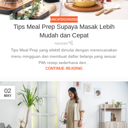
UNCATEGORIZED
Tips Meal Prep Supaya Masak Lebih
Mudah dan Cepat
neozen
Tips Meal Prep yang efektif dimulai dengan merencanakan
menu mingguan dan membuat daftar belanja yang sesuai.
Pilih resep sederhana den...
CONTINUE READING
02
MAY