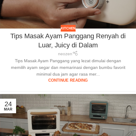
KITCHEN
Tips Masak Ayam Panggang Renyah di
Luar, Juicy di Dalam
neozen
Tips Masak Ayam Panggang yang lezat dimulai dengan
memilih ayam segar dan memarinasi dengan bumbu favorit
minimal dua jam agar rasa mer...
CONTINUE READING
24
MAR