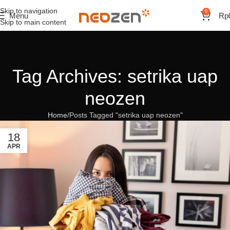
Skip to navigation
0
Menu
Rp
Skip to main content
Tag Archives: setrika uap
neozen
Home
Posts Tagged "setrika uap neozen"
18
APR