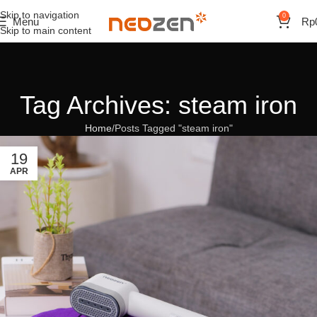
Skip to navigation
0
Menu
Rp
Skip to main content
Tag Archives: steam iron
Home
Posts Tagged "steam iron"
19
APR