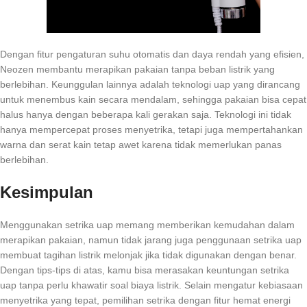
Dengan fitur pengaturan suhu otomatis dan daya rendah yang efisien,
Neozen membantu merapikan pakaian tanpa beban listrik yang
berlebihan. Keunggulan lainnya adalah teknologi uap yang dirancang
untuk menembus kain secara mendalam, sehingga pakaian bisa cepat
halus hanya dengan beberapa kali gerakan saja. Teknologi ini tidak
hanya mempercepat proses menyetrika, tetapi juga mempertahankan
warna dan serat kain tetap awet karena tidak memerlukan panas
berlebihan.
Kesimpulan
Menggunakan setrika uap memang memberikan kemudahan dalam
merapikan pakaian, namun tidak jarang juga penggunaan setrika uap
membuat tagihan listrik melonjak jika tidak digunakan dengan benar.
Dengan tips-tips di atas, kamu bisa merasakan keuntungan setrika
uap tanpa perlu khawatir soal biaya listrik. Selain mengatur kebiasaan
menyetrika yang tepat, pemilihan setrika dengan fitur hemat energi