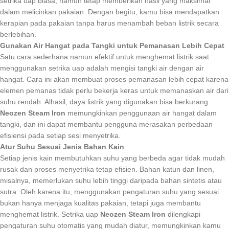
setrika uap biasa, namun tetap memberikan hasil yang maksimal
dalam melicinkan pakaian. Dengan begitu, kamu bisa mendapatkan
kerapian pada pakaian tanpa harus menambah beban listrik secara
berlebihan.
Gunakan Air Hangat pada Tangki untuk Pemanasan Lebih Cepat
Satu cara sederhana namun efektif untuk menghemat listrik saat
menggunakan setrika uap adalah mengisi tangki air dengan air
hangat. Cara ini akan membuat proses pemanasan lebih cepat karena
elemen pemanas tidak perlu bekerja keras untuk memanaskan air dari
suhu rendah. Alhasil, daya listrik yang digunakan bisa berkurang.
Neozen Steam Iron
memungkinkan penggunaan air hangat dalam
tangki, dan ini dapat membantu pengguna merasakan perbedaan
efisiensi pada setiap sesi menyetrika.
Atur Suhu Sesuai Jenis Bahan Kain
Setiap jenis kain membutuhkan suhu yang berbeda agar tidak mudah
rusak dan proses menyetrika tetap efisien. Bahan katun dan linen,
misalnya, memerlukan suhu lebih tinggi daripada bahan sintetis atau
sutra. Oleh karena itu, menggunakan pengaturan suhu yang sesuai
bukan hanya menjaga kualitas pakaian, tetapi juga membantu
menghemat listrik. Setrika uap
Neozen Steam Iron
dilengkapi
pengaturan suhu otomatis yang mudah diatur, memungkinkan kamu