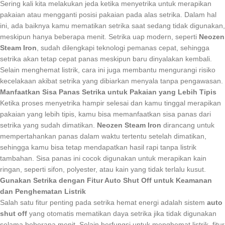
Sering kali kita melakukan jeda ketika menyetrika untuk merapikan
pakaian atau mengganti posisi pakaian pada alas setrika. Dalam hal
ini, ada baiknya kamu mematikan setrika saat sedang tidak digunakan,
meskipun hanya beberapa menit. Setrika uap modern, seperti
Neozen
Steam Iron
, sudah dilengkapi teknologi pemanas cepat, sehingga
setrika akan tetap cepat panas meskipun baru dinyalakan kembali.
Selain menghemat listrik, cara ini juga membantu mengurangi risiko
kecelakaan akibat setrika yang dibiarkan menyala tanpa pengawasan.
Manfaatkan Sisa Panas Setrika untuk Pakaian yang Lebih Tipis
Ketika proses menyetrika hampir selesai dan kamu tinggal merapikan
pakaian yang lebih tipis, kamu bisa memanfaatkan sisa panas dari
setrika yang sudah dimatikan.
Neozen Steam Iron
dirancang untuk
mempertahankan panas dalam waktu tertentu setelah dimatikan,
sehingga kamu bisa tetap mendapatkan hasil rapi tanpa listrik
tambahan. Sisa panas ini cocok digunakan untuk merapikan kain
ringan, seperti sifon, polyester, atau kain yang tidak terlalu kusut.
Gunakan Setrika dengan Fitur Auto Shut Off untuk Keamanan
dan Penghematan Listrik
Salah satu fitur penting pada setrika hemat energi adalah sistem
auto
shut off
yang otomatis mematikan daya setrika jika tidak digunakan
selama beberapa menit. Selain berfungsi untuk menghemat listrik, fitur